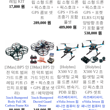
레임 KIT
립 소형 드론
립 소형 드론
립 소형 드론
17,800 원
+ 픽스호크 +
+ 픽스호크 +
+ 픽스호크 +
GPS + FS-i6
GPS 콤보 셋
GPS + 포켓
조종기 포함
트
ELRS 디지털
풀셋
289,000 원
양방향 조종
489,000 원
기 포함 풀셋
538,000 원
[Holybro]
[Holybro]
[3Max] BP5 안
[3Max] BP5 안
X500 V2 조
X500 V2 조
전 덕트 범퍼
전 덕트 범퍼
립/셋팅 교육
립/셋팅 교육
가드 드론 프
가드 5인치 드
용 드론 ARF
용 드론 + 국
레임 키트 (5
론 + 픽스호크
(모터, 변속기,
산 픽스호크
인치 프로펠
+ GPS 콤보 셋
PDB 포함)
GPS 셋트
라)
트 / 예약판매
라즈베리파이,
라즈베리파이,
5inch Bumpered
5inch Bumpered
Body Full 3K
Ducted Guard
nVidia Jetson 컴
nVidia Jetson 컴
Carbon Frame Kit
Drone
패니언 컴퓨터 장
패니언 컴퓨터 장
99,000 원
348,000 원