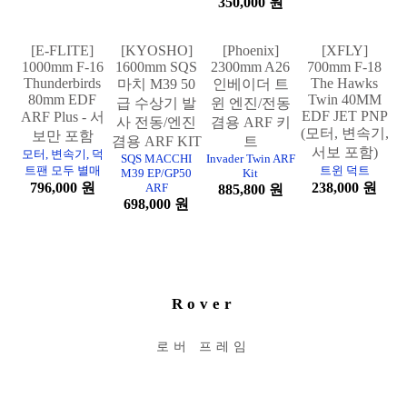
자재 미포함
포함)
수신기 포함)
트윈 덕트팬,
키트)
AS3X and SAFE,
599,000 원
LED, 에어 브
스펙트럼 조종기
158,000 원
레이크 포함)
전용 (jst짹)
899,000 원
350,000 원
[E-FLITE]
[KYOSHO]
[Phoenix]
[XFLY]
1000mm F-16
1600mm SQS
2300mm A26
700mm F-18
Thunderbirds
The Hawks
마치 M39 50
인베이더 트
80mm EDF
Twin 40MM
급 수상기 발
윈 엔진/전동
EDF JET PNP
ARF Plus - 서
사 전동/엔진
겸용 ARF 키
(모터, 변속기,
보만 포함
겸용 ARF KIT
트
서보 포함)
모터, 변속기, 덕
SQS MACCHI
Invader Twin ARF
트팬 모두 별매
트윈 덕트
M39 EP/GP50
Kit
796,000 원
238,000 원
ARF
885,800 원
698,000 원
Rover