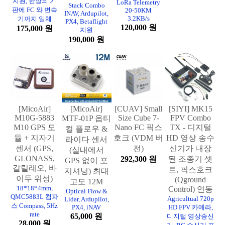
지원, 한장의 기
LoRa Telemetry
Stack Combo
판에 FC 와 변속
20-50KM
INAV, Ardupilot,
3.2KB/s
기까지 일체
PX4, Betaflight
120,000 원
175,000 원
지원
190,000 원
[MicoAir]
[MicoAir]
[CUAV] Small
[SIYI] MK15
M10G-5883
Size Cube 7-
FPV Combo
MTF-01P 옵티
M10 GPS 모
Nano FC 픽스
TX - 디지털
컬 플로우 &
듈 + 지자기
호크 (VDM 버
HD 영상 송수
라이다 센서
센서 (GPS,
전)
신기가 내장
(실내에서
GLONASS,
292,300 원
된 조종기 셋
GPS 없이 포
갈릴레오, 바
트, 픽스호크
지셔닝) 최대
이두 위성)
(Qground
고도 12M
18*18*4mm,
Control) 연동
Optical Flow &
QMC5883L 컴파
Agricultual 720p
Lidar, Ardupilot,
스 Compass, 5Hz
PX4, iNAV
HD FPV 카메라,
rate
65,000 원
디지털 영상송신
28,000 원