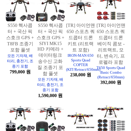
S550 헥사콥
S550 헥사콥
[TR] 아이언맨
[TR] 아이언맨
터 + 국산 픽
터 + 국산 픽
650 스포츠 쿼
650 스포츠 쿼
스호크 GPS +
스호크 GPS +
드콥터 드론
드콥터 드론
SIYI MK15
T8FB 조종기
키트 (리트랙
베이직 콤보 -
HD 카메라 +
포함 풀셋
트 포함)
리트랙트, 모
데이터링크
IRON-MAN 650
모든 기자재, 배
터, 변속기, 프
Sports Quad
터리, 충전기, 조
송수신 고화
로펠라 포함
COPTER
종기 포함
질 조종기 포
T650 Sports Quad
(KIT/Retract/650mm)
799,000 원
Basic Combo
함 풀셋
238,000 원
(Retract/650mm)
모든 기자재, 배
392,000 원
터리, 충전기, 조
종기 포함
1,590,000 원