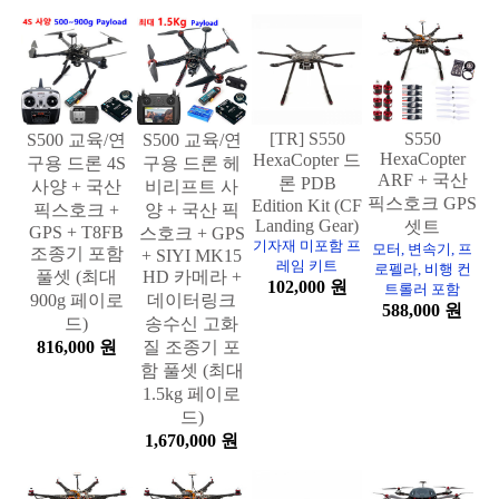
[TR] S550
S550
S500 교육/연
S500 교육/연
HexaCopter
HexaCopter 드
구용 드론 4S
구용 드론 헤
ARF + 국산
론 PDB
사양 + 국산
비리프트 사
픽스호크 GPS
Edition Kit (CF
픽스호크 +
양 + 국산 픽
Landing Gear)
셋트
GPS + T8FB
스호크 + GPS
기자재 미포함 프
모터, 변속기, 프
조종기 포함
+ SIYI MK15
레임 키트
로펠라, 비행 컨
풀셋 (최대
HD 카메라 +
102,000 원
트롤러 포함
900g 페이로
데이터링크
588,000 원
드)
송수신 고화
816,000 원
질 조종기 포
함 풀셋 (최대
1.5kg 페이로
드)
1,670,000 원