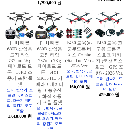
1,790,000 원
[TR] 타롯
[TR] 타롯
F450 교육용/
F450 교육/연
680B 산업용
680B 산업용
군무드론 베
구용 드론 픽
고정 타입
고정 타입
이스 Combo
스호크 패키
737mm 5Kg
737mm 5Kg
(Standard V2) -
지 (국산 픽스
2026 Ver.
페이로드 드
페이로드 드
호크 + GPS 포
모터, 변속기, 프
론 - T8FB 조
론 - SIYI
함) - 2026 Ver.
로펠라, 11.1V 배
종기 포함 풀
MK15 HD 카
모터, 변속기, 프
터리 포함
셋
메라 + 데이터
로펠라, Pixhawk
160,000 원
FC 포함
모터, 변속기, 프
링크 송수신
459,000 원
로펠라, 픽스호
고화질 조종
크, 조종기, 배터
기 포함 풀셋
리, 충전기 모두
모터, 변속기, 프
포함
로펠라, 픽스호
1,618,000 원
크, 조종기, 배터
리, 충전기 모두
포함