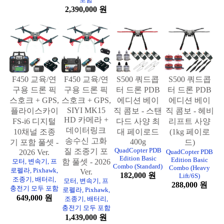
2,390,000 원
F450 교육/연
F450 교육/연
S500 쿼드콥
S500 쿼드콥
구용 드론 픽
구용 드론 픽
터 드론 PDB
터 드론 PDB
스호크 + GPS,
스호크 + GPS,
에디션 베이
에디션 베이
SIYI MK15
플라이스카이
직 콤보 - 스탠
직 콤보 - 헤비
HD 카메라 +
FS-i6 디지털
다드 사양 최
리프트 사양
데이터링크
10채널 조종
대 페이로드
(1kg 페이로
송수신 고화
400g
기 포함 풀셋 -
드)
QuadCopter PDB
질 조종기 포
2026 Ver.
QuadCopter PDB
Edition Basic
Edition Basic
모터, 변속기, 프
함 풀셋 - 2026
Combo (Standard)
Combo (Heavy
로펠라, Pixhawk,
Ver.
182,000 원
Lift/6S)
조종기, 배터리,
모터, 변속기, 프
288,000 원
충전기 모두 포함
로펠라, Pixhawk,
649,000 원
조종기, 배터리,
충전기 모두 포함
1,439,000 원