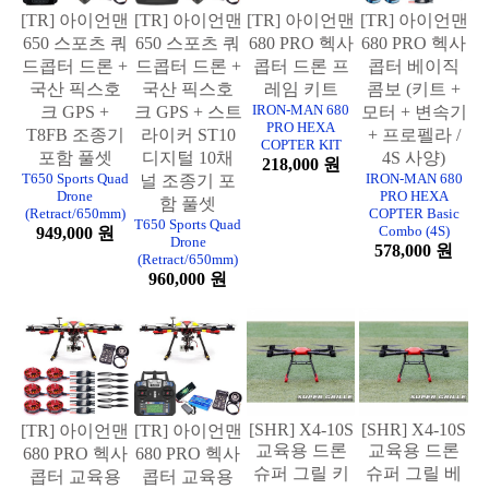
[TR] 아이언맨
[TR] 아이언맨
[TR] 아이언맨
[TR] 아이언맨
650 스포츠 쿼
650 스포츠 쿼
680 PRO 헥사
680 PRO 헥사
드콥터 드론 +
드콥터 드론 +
콥터 드론 프
콥터 베이직
국산 픽스호
국산 픽스호
레임 키트
콤보 (키트 +
IRON-MAN 680
크 GPS +
크 GPS + 스트
모터 + 변속기
PRO HEXA
T8FB 조종기
라이커 ST10
+ 프로펠라 /
COPTER KIT
포함 풀셋
디지털 10채
4S 사양)
218,000 원
T650 Sports Quad
IRON-MAN 680
널 조종기 포
Drone
PRO HEXA
함 풀셋
(Retract/650mm)
COPTER Basic
T650 Sports Quad
Combo (4S)
949,000 원
Drone
578,000 원
(Retract/650mm)
960,000 원
[SHR] X4-10S
[SHR] X4-10S
[TR] 아이언맨
[TR] 아이언맨
교육용 드론
교육용 드론
680 PRO 헥사
680 PRO 헥사
슈퍼 그릴 키
슈퍼 그릴 베
콥터 교육용
콥터 교육용