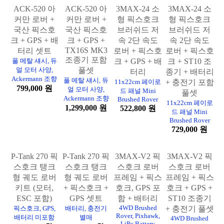
로버 프레임
ACK-520 아
ACK-520 아
3MAX-24 소
3MAX-24 소
커만 로버 +
커만 로버 +
형 픽스호크
형 픽스호크
국산 픽스호
국산 픽스호
브러쉬드 저
브러쉬드 저
크 + GPS + 배
크 + GPS +
속 2단 속도
속 2단 속도
TX16S MK3
터리 셋트
로버 + 픽스호
로버 + 픽스호
조종기 포함
풀 메탈 섀시, 듀
크 + GPS + 배
크 + ST10 조
얼 모터 사양,
풀셋
터리
종기 + 배터리
Ackermann 조향
풀 메탈 섀시, 듀
11x22cm 페이로
+ 충전기 포함
799,000 원
얼 모터 사양,
드 패널 Mini
풀셋
Ackermann 조향
Brushed Rover
11x22cm 페이로
1,299,000 원
522,800 원
드 패널 Mini
Brushed Rover
729,000 원
P-Tank 270 픽
P-Tank 270 픽
3MAX-V2 픽
3MAX-V2 픽
스호크 탱크
스호크 탱크
스호크 로버
스호크 로버
형 궤도 로버
형 궤도 로버
프레임 + 픽스
프레임 + 픽스