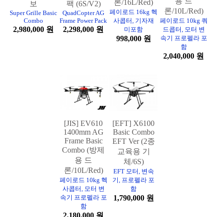
용 드
론/16L/Red)
보
팩 (6S/V2)
론/10L/Red)
페이로드 16kg 헥
Super Grille Basic
QuadCopter AG
Combo
Frame Power Pack
사콥터, 기자재
페이로드 10kg 쿼
2,980,000 원
2,298,000 원
미포함
드콥터, 모터 변
998,000 원
속기 프로펠라 포
함
2,040,000 원
[JIS] EV610
[EFT] X6100
1400mm AG
Basic Combo
Frame Basic
EFT Ver (2종
Combo (방제
교육용 기
용 드
체/6S)
론/10L/Red)
EFT 모터, 변속
페이로드 10kg 헥
기, 프로펠라 포
사콥터, 모터 변
함
속기 프로펠라 포
1,790,000 원
함
2,180,000 원