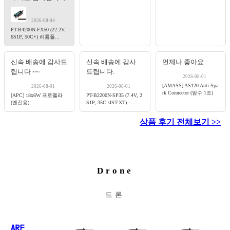
2026-08-04
PT-B4200N-FX50 (22.2V,
6S1P, 50C+) 리튬폴...
신속 배송에 감사드
신속 배송에 감사
언제나 좋아요
립니다 ~~
드립니다.
2026-08-01
[AMASS] AS120 Anti-Spa
2026-08-01
2026-08-01
rk Connector (암수 1조)
[APC] 18x6W 프로펠라
PT-B2200N-SP35 (7.4V, 2
(엔진용)
S1P, 35C /JST-XT) -...
상품 후기 전체보기 >>
Drone
드론