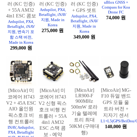
uBlox GNSS +
러 (KC 인증)
러 (KC 인증)
러 (KC 인증)
Compass for Koa
+ 55A AM32
Ardupilot, PX4,
+ GPS 셋트
Drone FC
Betaflight, iNAV
4in1 ESC 콤보
Ardupilot, PX4,
74,000 원
지원, Made in
Betaflight, iNAV
Ardupilot, PX4,
Korea
지원, Made in
Betaflight, iNAV
275,000 원
Korea
지원, 변속기 포
349,000 원
함 스택 버전,
Made in Korea
299,000 원
[MicoAir]
[MicoAir] MG-
[MicoAir] 미
[MicoAir] 미
LR900-F
F10 듀얼 밴드
코에어 H743
코에어 H743
900MHz
GPS 모듈 울
V2 + 45A ESC
V2 신형 픽스
500mW 로라
AIO 올인원
트라 버전 +
호크 비행 컨
기술 텔레메
픽스호크 비
지자기 센서
트롤러 + 55A
트리 최대
L1+L5(GPS/BeiDou/G
행 컨트롤러
4in1 AM32
50KM (구매대
140,000 원
INAV, Ardupilot,
ESC 스택 콤
PX4, Betaflight
행)
보 - 예약