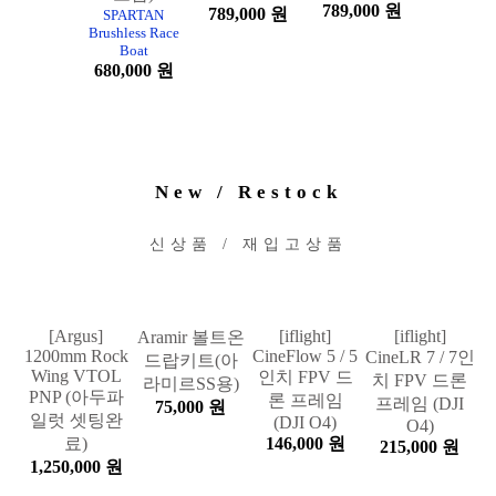
포함 RTR,
포함 RTR,
보트 RTR -
ORANGE-X
GREEN-X (배
RED-X (배터
(배터리, 충전
터리, 충전기
리, 충전기 미
기 미포함)
미포함)
포함)
789,000 원
789,000 원
SPARTAN
Brushless Race
Boat
680,000 원
New / Restock
신상품 / 재입고상품
[Argus]
[iflight]
[iflight]
Aramir 볼트온
1200mm Rock
CineFlow 5 / 5
CineLR 7 / 7인
드랍키트(아
Wing VTOL
인치 FPV 드
치 FPV 드론
라미르SS용)
PNP (아두파