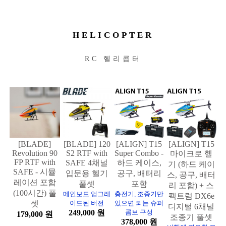
HELICOPTER
RC 헬리콥터
[BLADE]
[BLADE] 120
[ALIGN] T15
[ALIGN] T15
Revolution 90
S2 RTF with
Super Combo -
마이크로 헬
FP RTF with
SAFE 4채널
하드 케이스,
기 (하드 케이
SAFE - 시뮬
입문용 헬기
공구, 배터리
스, 공구, 배터
레이션 포함
풀셋
포함
리 포함) + 스
(100시간) 풀
메인보드 업그레
충전기, 조종기만
펙트럼 DX6e
셋
이드된 버전
있으면 되는 슈퍼
디지털 6채널
249,000 원
콤보 구성
179,000 원
조종기 풀셋
378,000 원