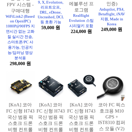
9, X, Evolution,
에볼루션 프
인증)
FPV 시스템 -
리프트오프,
Ardupilot, PX4,
로그램
구매대행
DRL, eDrone,
Betaflight, iNAV
Realflight
WiFiLink2 (Based
Uncrashed, DCL
지원, Made in
Evolution 스팀
on OpenIPC)
등 호환 가능
Korea
시리얼키 포함
1080P@90FPS 지
59,000 원
249,000 원
224,000 원
연시간 없는 고화
질 실시간 전송,
스마트폰/PC 사
용가능, 인공지
능/딥러닝 영상
분석용
298,000 원
[KoA] 코아
[KoA] 코아
[KoA] 코아
코아 FC 픽스
FC 신형 H743
FC 신형 H743
FC 신형 H743
호크용 M10
GPS +
국산 범용 픽
국산 범용 픽
국산 범용 픽
IST8310 컴퍼
스호크 드론
스호크 드론
스호크 드론
스 모듈 (V2)
비행 컨트롤
비행 컨트롤
비행 컨트롤