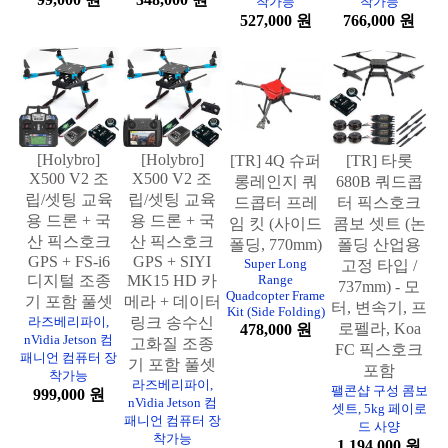
착가능
착가능
527,000 원
766,000 원
[Holybro]
[Holybro]
[TR] 4Q 슈퍼
[TR] 타롯
X500 V2 조
X500 V2 조
롱레인지 쿼
680B 쿼드콥
립/셋팅 교육
립/셋팅 교육
드콥터 프레
터 픽스호크
용 드론 + 국
용 드론 + 국
임 킷 (사이드
콤보 셋트 (논
산 픽스호크
산 픽스호크
폴딩, 770mm)
폴딩 산업용
GPS + FS-i6
GPS + SIYI
Super Long
고정 타입 /
디지털 조종
MK15 HD 카
Range
737mm) - 모
Quadcopter Frame
기 포함 풀셋
메라 + 데이터
터, 변속기, 프
Kit (Side Folding)
라즈베리파이,
링크 송수신
로펠라, Koa
478,000 원
nVidia Jetson 컴
고화질 조종
FC 픽스호크
패니언 컴퓨터 장
기 포함 풀셋
포함
착가능
라즈베리파이,
팰콘샵 구성 콤보
999,000 원
nVidia Jetson 컴
셋트, 5kg 페이로
패니언 컴퓨터 장
드 사양
착가능
1,194,000 원