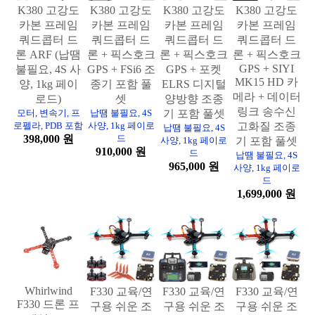
K380 고강도
K380 고강도
K380 고강도
K380 고강도
카본 프레임
카본 프레임
카본 프레임
카본 프레임
쿼드콥터 드
쿼드콥터 드
쿼드콥터 드
쿼드콥터 드
론 ARF (납땜
론 + 픽스호크
론 + 픽스호크
론 + 픽스호크
GPS + SIYI
불필요, 4S 사
GPS + FSi6 조
GPS + 포켓
MK15 HD 카
양, 1kg 페이
종기 포함 풀
ELRS 디지털
메라 + 데이터
로드)
셋
양방향 조종
링크 송수신
모터, 변속기, 프
납땜 불필요, 4S
기 포함 풀셋
로펠라, PDB 포함
사양, 1kg 페이로
고화질 조종
납땜 불필요, 4S
398,000 원
드
사양, 1kg 페이로
기 포함 풀셋
910,000 원
드
납땜 불필요, 4S
965,000 원
사양, 1kg 페이로
드
1,699,000 원
Whirlwind
F330 교육/연
F330 교육/연
F330 교육/연
F330 드론 프
구용 쉬운 조
구용 쉬운 조
구용 쉬운 조