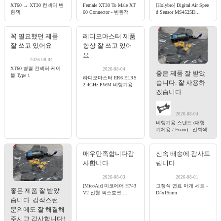
XT60 → XT30 컨넥터 변
Female XT30 To Male XT
[Holybro] Digital Air Spee
환잭
60 Connector - 변환잭
d Sensor MS4525D...
꼭 필요했던 제품
레디오마스터 제품
잘 쓰고 있어요
항상 잘 쓰고 있어
요
2026-08-04
XT60 병렬 컨넥터 케이
2026-08-04
좋은 제품 잘 받았
블 Type 1
라디오마스터 ER6 ELRS
습니다. 잘 사용하
2.4GHz PWM 비행기용
겠습니다.
...
2026-08-04
비행기용 스탠드 (대형
기체용 / Foam) - 진회색
매우만족합니다감
신속 배송에 감사드
사합니다
립니다
2026-08-03
2026-08-01
[MicoAir] 미코에어 H743
고정식 연료 마개 세트 -
좋은 제품 잘 받았
V2 신형 픽스호크 ...
D4x15mm
습니다. 갑작스런
문의에도 잘 해결해
주시고 감사합니다!