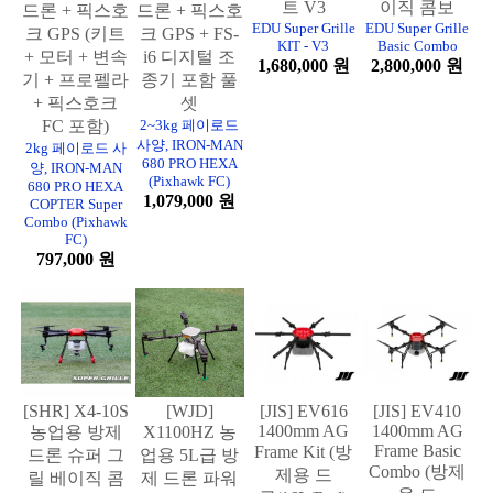
트 V3
이직 콤보
드론 + 픽스호
드론 + 픽스호
EDU Super Grille
EDU Super Grille
크 GPS (키트
크 GPS + FS-
KIT - V3
Basic Combo
+ 모터 + 변속
i6 디지털 조
1,680,000 원
2,800,000 원
기 + 프로펠라
종기 포함 풀
+ 픽스호크
셋
FC 포함)
2~3kg 페이로드
사양, IRON-MAN
2kg 페이로드 사
680 PRO HEXA
양, IRON-MAN
(Pixhawk FC)
680 PRO HEXA
1,079,000 원
COPTER Super
Combo (Pixhawk
FC)
797,000 원
[SHR] X4-10S
[WJD]
[JIS] EV616
[JIS] EV410
1400mm AG
1400mm AG
농업용 방제
X1100HZ 농
Frame Basic
Frame Kit (방
드론 슈퍼 그
업용 5L급 방
Combo (방제
제용 드
릴 베이직 콤
제 드론 파워