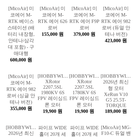
론 프레임
프레임 (DJI
75,000 원
일럿 셋팅완
(DJI O4)
O4)
료)
146,000 원
215,000 원
1,250,000 원
[MicoAir] 미
[MicoAir] 미
[MicoAir] 미
[MicoAir] 미
코에어 M-
코에어 M-
코에어 M-
코에어 M-
RTK 베이스
RTK 에어 626
RTK 에어 F9P
RTK 에어 982
스테이션 (배
로버
로버
로버 (듀얼 안
터리 내장형,
155,000 원
379,000 원
테나 버전)
안테나/삼각
423,000 원
대 포함) - 구
매대행
600,000 원
[HOBBYWING]
[HOBBYWING]
[HOBBYWING]
[MicoAir] 미
XRotor
XRotor
2026년 최신
코에어 M-
2207.5SL
2207.5SL
형 모터
RTK 에어 982
1980KV 6S
1780KV 6S
XeRun V10
로버 (싱글 안
FPV 레이싱드
FPV 레이싱드
G5 25.5T-
테나 버전)
론 모터
론 모터
TORQUE
355,000 원