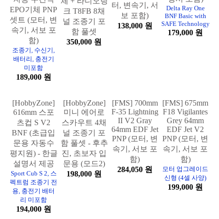
체 + 라디오링
터, 변속기, 서
EPO기체 PNP
BNF (모터, 변
크 T8FB 8채
보 포함)
셋트 (모터, 변
속기, 서보, 수
널 조종기 포
138,000 원
속기, 서보 포
신기, 한글 설
함 풀셋
함)
명서 포함)
350,000 원
Delta Ray One
조종기, 수신기,
BNF Basic with
배터리, 충전기
SAFE Technology
미포함
179,000 원
189,000 원
[HobbyZone]
[HobbyZone]
[FMS] 700mm
[FMS] 675mm
F-35 Lightning
F18 Vigilantes
616mm 스포
미니 에어로
II V2 Gray
Grey 64mm
츠컵 S V2
스카우트 4채
64mm EDF Jet
EDF Jet V2
BNF (초급입
널 조종기 포
PNP (모터, 변
PNP (모터, 변
문용 자동수
함 풀셋 - 후추
속기, 서보 포
속기, 서보 포
평지원) - 한글
진, 초보자 입
함)
함)
설명서 제공
문용 (모드2)
284,050 원
모터 업그레이드
Sport Cub S 2, 스
198,000 원