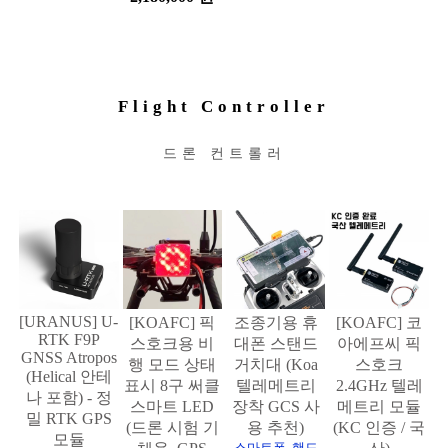
Flight Controller
드론 컨트롤러
[URANUS] U-
[KOAFC] 픽
조종기용 휴
[KOAFC] 코
RTK F9P
스호크용 비
대폰 스탠드
아에프씨 픽
GNSS Atropos
행 모드 상태
거치대 (Koa
스호크
(Helical 안테
표시 8구 써클
텔레메트리
2.4GHz 텔레
나 포함) - 정
스마트 LED
장착 GCS 사
메트리 모듈
밀 RTK GPS
(드론 시험 기
용 추천)
(KC 인증 / 국
모듈
스마트폰, 핸드