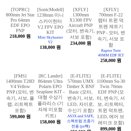
신형 (4셀 사양)
펙트럼 조종기 전
199,000 원
용, 충전기 배터
리 미포함
194,000 원
[SonicModell]
[XFLY]
[XFLY]
1300mm
700mm F-22
1238mm 미니
X1300 FPV
랩터 트윈 덕
스카이헌터
Aircraft PNP
트팬 제트기
V2 FPV EPO
(모터, 변속기,
KIT
PNP - 모터, 변
[TOPRC]
서보 포함)
Mini Skyhunter
속기, 서보 포
800mm Jet Star
V2
234,000 원
함
Pro 64mm
138,000 원
EDF EPO
Raptor Twin
40MM EDF JET
PNP
258,000 원
218,000 원
[FMS]
[RC Lander]
[E-FLITE]
[E-FLITE]
1400mm T28D
864mm Ultra
570mm UMX
1100mm Su-30
V4 Yellow
Polaris EPO
Timber X BNF
Twin 70mm
Seaplane KIT -
PNP (모터, 변
Basic (모터,
EDF PNP (모
대형 수상기
속기, 서보, 플
변속기, 서보,
터, 변속기, 서
폴라리스 (기
랩, 리트랙트
LED, 자이로,
보, 리트랙터,