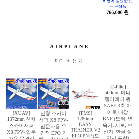
비행에 필요한 모
든 구성품
766,000 원
AIRPLANE
RC 비행기
[XUAV]
[FMS]
[E-Flite]
신형 스카이
1280mm
1372mm 신형
500mm 미니
서퍼 X8 FPV-
EASY
스카이서퍼
델타레이 원
입문자용 무
TRAINER V2
X8 FPV- 입문
SAFE 3축 자
견적 EPO 기
EPO PNP (모
자용 무견적
이로 내장