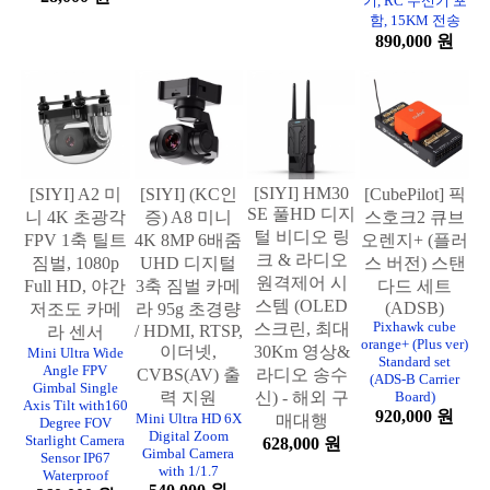
기, RC 수신기 포
함, 15KM 전송
890,000 원
[SIYI] HM30
[SIYI] A2 미
[SIYI] (KC인
[CubePilot] 픽
SE 풀HD 디지
니 4K 초광각
증) A8 미니
스호크2 큐브
털 비디오 링
FPV 1축 틸트
4K 8MP 6배줌
오렌지+ (플러
크 & 라디오
짐벌, 1080p
UHD 디지털
스 버전) 스탠
원격제어 시
Full HD, 야간
3축 짐벌 카메
다드 세트
스템 (OLED
(ADSB)
저조도 카메
라 95g 초경량
Pixhawk cube
스크린, 최대
/ HDMI, RTSP,
라 센서
orange+ (Plus ver)
이더넷,
30Km 영상&
Mini Ultra Wide
Standard set
Angle FPV
CVBS(AV) 출
라디오 송수
(ADS-B Carrier
Gimbal Single
력 지원
신) - 해외 구
Board)
Axis Tilt with160
920,000 원
Mini Ultra HD 6X
매대행
Degree FOV
Digital Zoom
Starlight Camera
628,000 원
Gimbal Camera
Sensor IP67
with 1/1.7
Waterproof